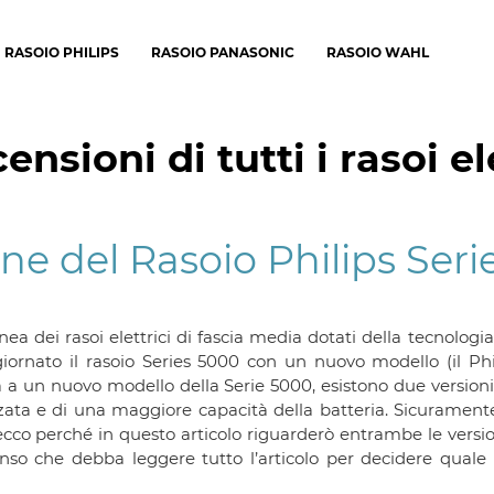
RASOIO PHILIPS
RASOIO PANASONIC
RASOIO WAHL
ensioni di tutti i rasoi el
ne del Rasoio Philips Ser
ea dei rasoi elettrici di fascia media dotati della tecnologia
rnato il rasoio Series 5000 con un nuovo modello (il Phi
ca a un nuovo modello della Serie 5000, esistono due version
ata e di una maggiore capacità della batteria. Sicuramente
ecco perché in questo articolo riguarderò entrambe le versio
nso che debba leggere tutto l’articolo per decidere quale è